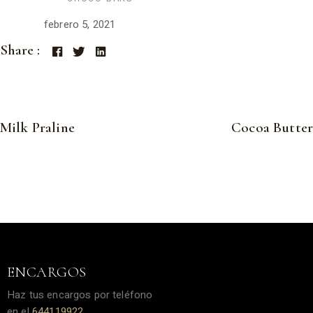
Date :
febrero 5, 2021
Share :
Milk Praline
Cocoa Butter
ENCARGOS
Haz tus encargos por teléfono
en el
644119922