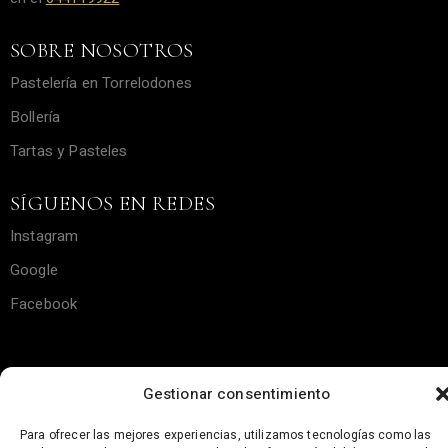
SOBRE NOSOTROS
Pastelería en Torrelodones
Bollería
Tartas y Pasteles
SÍGUENOS EN REDES
Instagram
Google
Facebook
Gestionar consentimiento
Copyright © Sweet Etxea – Made by
The Creactory
||
Sitemap
–
Política de Cookies
–
Política de Privacidad
–
Aviso
Para ofrecer las mejores experiencias, utilizamos tecnologías como las