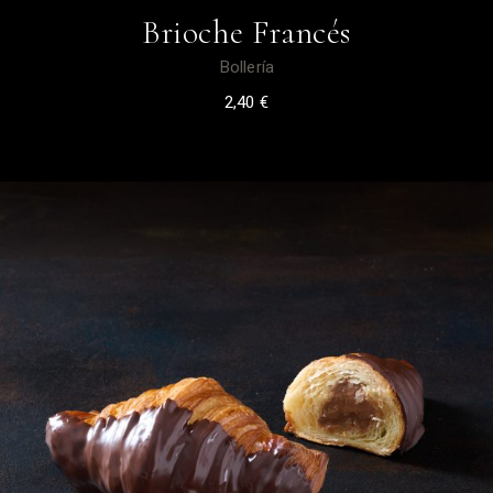
Brioche Francés
Bollería
2,40
€