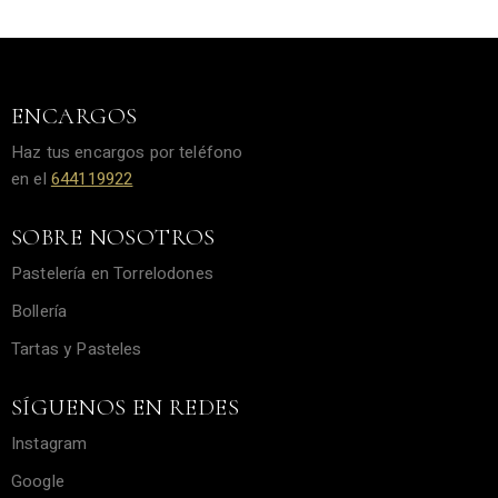
ENCARGOS
Haz tus encargos por teléfono
en el
644119922
SOBRE NOSOTROS
Pastelería en Torrelodones
Bollería
Tartas y Pasteles
SÍGUENOS EN REDES
Instagram
Google