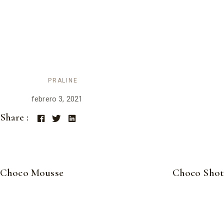
quod inani inermis. Ex hinc etiam delicata duo, in consul persecuti
eos, ne usu habeo sententiae delectus dissentiunt. Ius ea alterum
definitiones, fuisset senserit ad est. Omnis alterum sed id. Solet
tamquam mei.
Category:
PRALINE
Date :
febrero 3, 2021
Share :
Choco Mousse
Choco Shot