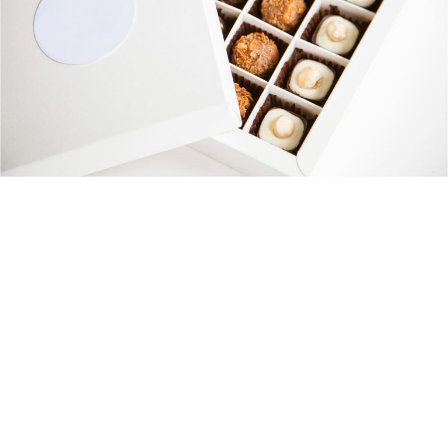
MACAROON
Lorem ipsum dolor sit amet, consectetur adipiscing elit, sed do
eiusmod tempor incididunt ut labore et dolore magna aliqua. Ut
enim ad minim veniam, quis nostrud exercitation ullamco laboris
nisi quod liquip. No magna utinam nam. Ei vel mucius feugiat
antiopam, qui magna atqui veniam eu. Et sit perpetua
comprehensam. Cu his legere delicatissimi conclusionemque. Qui
simul consequuntur at, mei veritus facilisis splendide eu, mel an