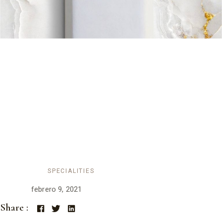
MINT CHOCO
Lorem ipsum dolor sit amet, consectetur adipiscing elit, sed do
eiusmod tempor incididunt ut labore et dolore magna aliqua. Ut
enim ad minim veniam, quis nostrud exercitation ullamco laboris
nisi quod liquip.
Category:
SPECIALITIES
Date :
febrero 9, 2021
Share :