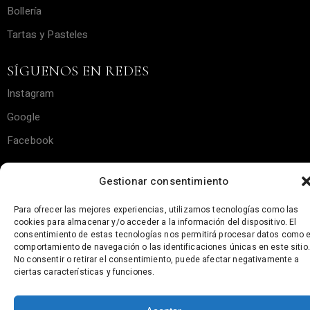
Bollería
Tartas y Pasteles
SÍGUENOS EN REDES
Instagram
Google
Facebook
Gestionar consentimiento
Para ofrecer las mejores experiencias, utilizamos tecnologías como las
Copyright © Sweet Etxea – Made by
The Creactory
||
cookies para almacenar y/o acceder a la información del dispositivo. El
Sitemap
–
Política de Cookies
–
Política de Privacidad
–
Aviso
consentimiento de estas tecnologías nos permitirá procesar datos como e
Legal
comportamiento de navegación o las identificaciones únicas en este sitio.
No consentir o retirar el consentimiento, puede afectar negativamente a
ciertas características y funciones.